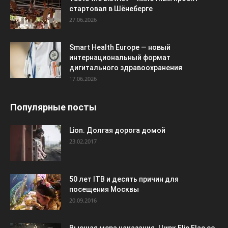
стартовал в Шёнеберге
27.06.2026
Smart Health Europe — новый
интернациональный формат
дигитального здравоохранения
17.06.2026
Популярные посты
Lion. Долгая дорога домой
23.02.2017
50 лет ITB и десять причин для
посещения Москвы
20.09.2016
Высшая мера наказания. Цирк Flic Flac со