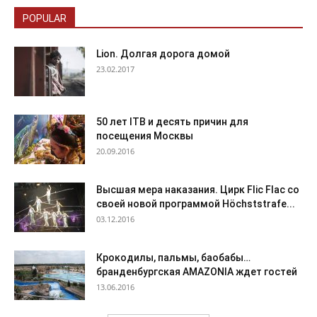
POPULAR
Lion. Долгая дорога домой
23.02.2017
50 лет ITB и десять причин для
посещения Москвы
20.09.2016
Высшая мера наказания. Цирк Flic Flac со
своей новой программой Höchststrafe...
03.12.2016
Крокодилы, пальмы, баобабы…
бранденбургская АMAZONIA ждет гостей
13.06.2016